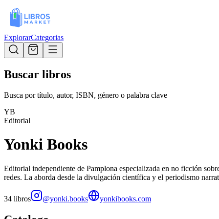
Explorar
Categorias
Buscar libros
Busca por título, autor, ISBN, género o palabra clave
YB
Editorial
Yonki Books
Editorial independiente de Pamplona especializada en no ficción sobre 
redes. La aborda desde la divulgación científica y el periodismo narr
34
libros
@yonki.books
yonkibooks.com